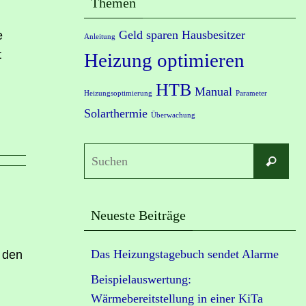
Themen
Geld sparen
Hausbesitzer
e
Anleitung
t
Heizung optimieren
HTB
Manual
Heizungsoptimierung
Parameter
Solarthermie
Überwachung
Su
Suchen
nac
Neueste Beiträge
Das Heizungstagebuch sendet Alarme
 den
Beispielauswertung:
Wärmebereitstellung in einer KiTa