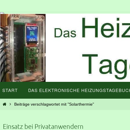
Zum
Inhalt
springen
Zum
START
DAS ELEKTRONISCHE HEIZUNGSTAGEBUC
Inhalt
springen
Start
Beiträge verschlagwortet mit "Solarthermie"
Einsatz bei Privatanwendern